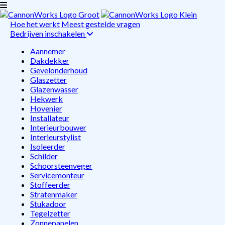
Hoe het werkt
Meest gestelde vragen
Bedrijven inschakelen
Aannemer
Dakdekker
Gevelonderhoud
Glaszetter
Glazenwasser
Hekwerk
Hovenier
Installateur
Interieurbouwer
Interieurstylist
Isoleerder
Schilder
Schoorsteenveger
Servicemonteur
Stoffeerder
Stratenmaker
Stukadoor
Tegelzetter
Zonnepanelen