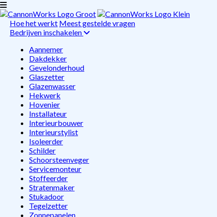
Hoe het werkt
Meest gestelde vragen
Bedrijven inschakelen
Aannemer
Dakdekker
Gevelonderhoud
Glaszetter
Glazenwasser
Hekwerk
Hovenier
Installateur
Interieurbouwer
Interieurstylist
Isoleerder
Schilder
Schoorsteenveger
Servicemonteur
Stoffeerder
Stratenmaker
Stukadoor
Tegelzetter
Zonnepanelen