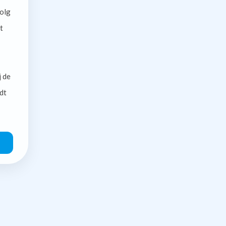
olg
t
j de
dt