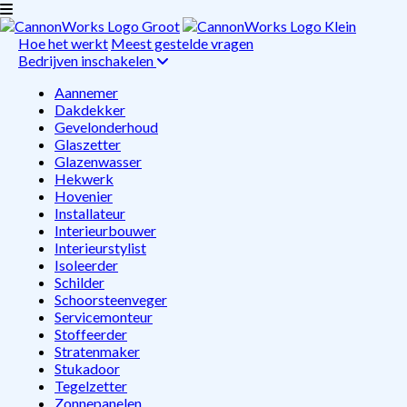
Hoe het werkt
Meest gestelde vragen
Bedrijven inschakelen
Aannemer
Dakdekker
Gevelonderhoud
Glaszetter
Glazenwasser
Hekwerk
Hovenier
Installateur
Interieurbouwer
Interieurstylist
Isoleerder
Schilder
Schoorsteenveger
Servicemonteur
Stoffeerder
Stratenmaker
Stukadoor
Tegelzetter
Zonnepanelen