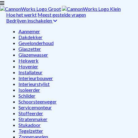
Hoe het werkt
Meest gestelde vragen
Bedrijven inschakelen
Aannemer
Dakdekker
Gevelonderhoud
Glaszetter
Glazenwasser
Hekwerk
Hovenier
Installateur
Interieurbouwer
Interieurstylist
Isoleerder
Schilder
Schoorsteenveger
Servicemonteur
Stoffeerder
Stratenmaker
Stukadoor
Tegelzetter
Zonnepanelen