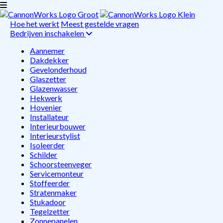
Hoe het werkt
Meest gestelde vragen
Bedrijven inschakelen
Aannemer
Dakdekker
Gevelonderhoud
Glaszetter
Glazenwasser
Hekwerk
Hovenier
Installateur
Interieurbouwer
Interieurstylist
Isoleerder
Schilder
Schoorsteenveger
Servicemonteur
Stoffeerder
Stratenmaker
Stukadoor
Tegelzetter
Zonnepanelen