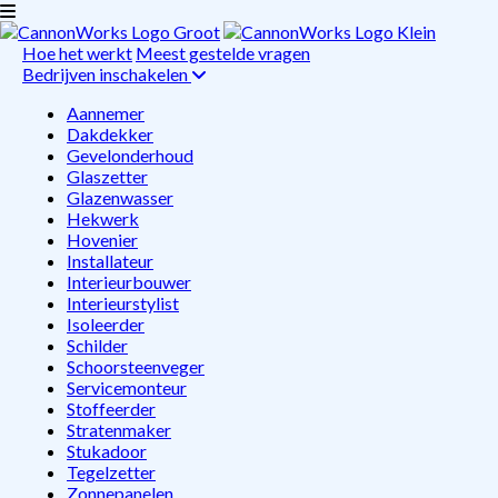
Hoe het werkt
Meest gestelde vragen
Bedrijven inschakelen
Aannemer
Dakdekker
Gevelonderhoud
Glaszetter
Glazenwasser
Hekwerk
Hovenier
Installateur
Interieurbouwer
Interieurstylist
Isoleerder
Schilder
Schoorsteenveger
Servicemonteur
Stoffeerder
Stratenmaker
Stukadoor
Tegelzetter
Zonnepanelen