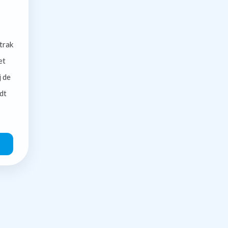
trak
et
j de
dt
O