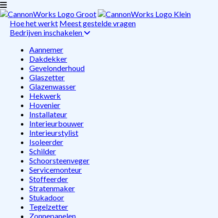
Hoe het werkt
Meest gestelde vragen
Bedrijven inschakelen
Aannemer
Dakdekker
Gevelonderhoud
Glaszetter
Glazenwasser
Hekwerk
Hovenier
Installateur
Interieurbouwer
Interieurstylist
Isoleerder
Schilder
Schoorsteenveger
Servicemonteur
Stoffeerder
Stratenmaker
Stukadoor
Tegelzetter
Zonnepanelen