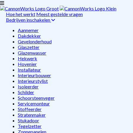
Hoe het werkt
Meest gestelde vragen
Bedrijven inschakelen
Aannemer
Dakdekker
Gevelonderhoud
Glaszetter
Glazenwasser
Hekwerk
Hovenier
Installateur
Interieurbouwer
Interieurstylist
Isoleerder
Schilder
Schoorsteenveger
Servicemonteur
Stoffeerder
Stratenmaker
Stukadoor
Tegelzetter
Zonnepanelen