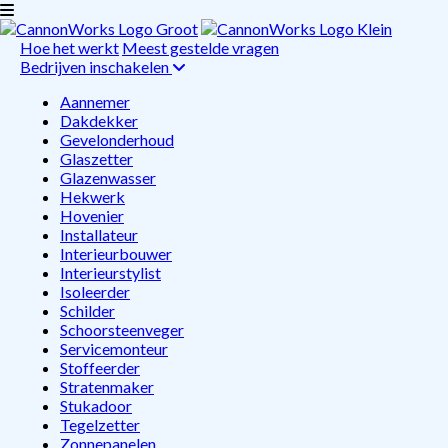
Hoe het werkt
Meest gestelde vragen
Bedrijven inschakelen
Aannemer
Dakdekker
Gevelonderhoud
Glaszetter
Glazenwasser
Hekwerk
Hovenier
Installateur
Interieurbouwer
Interieurstylist
Isoleerder
Schilder
Schoorsteenveger
Servicemonteur
Stoffeerder
Stratenmaker
Stukadoor
Tegelzetter
Zonnepanelen