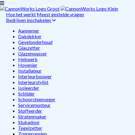
Hoe het werkt
Meest gestelde vragen
Bedrijven inschakelen
Aannemer
Dakdekker
Gevelonderhoud
Glaszetter
Glazenwasser
Hekwerk
Hovenier
Installateur
Interieurbouwer
Interieurstylist
Isoleerder
Schilder
Schoorsteenveger
Servicemonteur
Stoffeerder
Stratenmaker
Stukadoor
Tegelzetter
Zonnepanelen