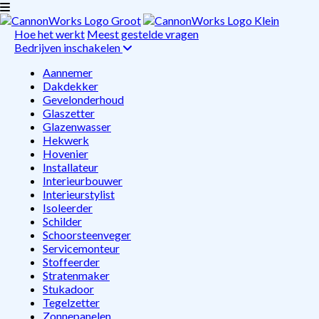
Hoe het werkt
Meest gestelde vragen
Bedrijven inschakelen
Aannemer
Dakdekker
Gevelonderhoud
Glaszetter
Glazenwasser
Hekwerk
Hovenier
Installateur
Interieurbouwer
Interieurstylist
Isoleerder
Schilder
Schoorsteenveger
Servicemonteur
Stoffeerder
Stratenmaker
Stukadoor
Tegelzetter
Zonnepanelen