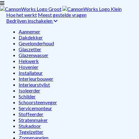
Hoe het werkt
Meest gestelde vragen
Bedrijven inschakelen
Aannemer
Dakdekker
Gevelonderhoud
Glaszetter
Glazenwasser
Hekwerk
Hovenier
Installateur
Interieurbouwer
Interieurstylist
Isoleerder
Schilder
Schoorsteenveger
Servicemonteur
Stoffeerder
Stratenmaker
Stukadoor
Tegelzetter
Zonnepanelen