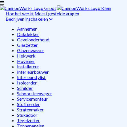
Hoe het werkt
Meest gestelde vragen
Bedrijven inschakelen
Aannemer
Dakdekker
Gevelonderhoud
Glaszetter
Glazenwasser
Hekwerk
Hovenier
Installateur
Interieurbouwer
Interieurstylist
Isoleerder
Schilder
Schoorsteenveger
Servicemonteur
Stoffeerder
Stratenmaker
Stukadoor
Tegelzetter
Zonnepanelen