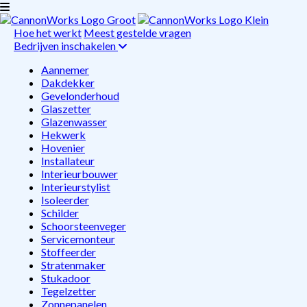
Hoe het werkt
Meest gestelde vragen
Bedrijven inschakelen
Aannemer
Dakdekker
Gevelonderhoud
Glaszetter
Glazenwasser
Hekwerk
Hovenier
Installateur
Interieurbouwer
Interieurstylist
Isoleerder
Schilder
Schoorsteenveger
Servicemonteur
Stoffeerder
Stratenmaker
Stukadoor
Tegelzetter
Zonnepanelen