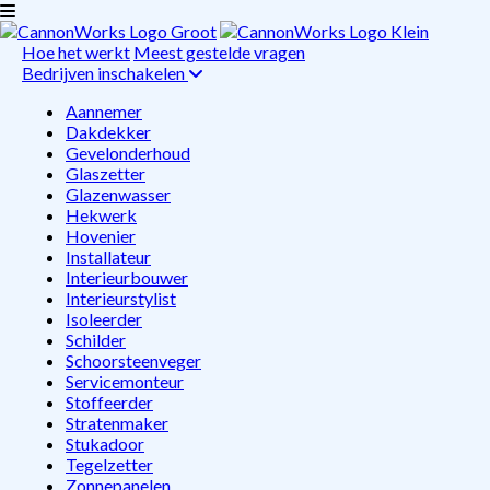
Hoe het werkt
Meest gestelde vragen
Bedrijven inschakelen
Aannemer
Dakdekker
Gevelonderhoud
Glaszetter
Glazenwasser
Hekwerk
Hovenier
Installateur
Interieurbouwer
Interieurstylist
Isoleerder
Schilder
Schoorsteenveger
Servicemonteur
Stoffeerder
Stratenmaker
Stukadoor
Tegelzetter
Zonnepanelen