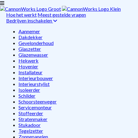
Hoe het werkt
Meest gestelde vragen
Bedrijven inschakelen
Aannemer
Dakdekker
Gevelonderhoud
Glaszetter
Glazenwasser
Hekwerk
Hovenier
Installateur
Interieurbouwer
Interieurstylist
Isoleerder
Schilder
Schoorsteenveger
Servicemonteur
Stoffeerder
Stratenmaker
Stukadoor
Tegelzetter
Zonnepanelen