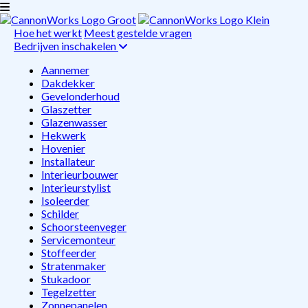
Hoe het werkt
Meest gestelde vragen
Bedrijven inschakelen
Aannemer
Dakdekker
Gevelonderhoud
Glaszetter
Glazenwasser
Hekwerk
Hovenier
Installateur
Interieurbouwer
Interieurstylist
Isoleerder
Schilder
Schoorsteenveger
Servicemonteur
Stoffeerder
Stratenmaker
Stukadoor
Tegelzetter
Zonnepanelen