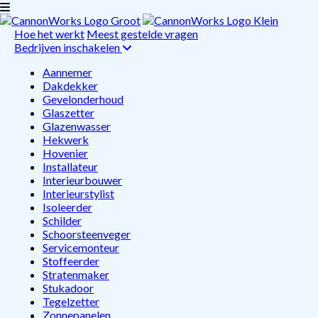
Hoe het werkt
Meest gestelde vragen
Bedrijven inschakelen
Aannemer
Dakdekker
Gevelonderhoud
Glaszetter
Glazenwasser
Hekwerk
Hovenier
Installateur
Interieurbouwer
Interieurstylist
Isoleerder
Schilder
Schoorsteenveger
Servicemonteur
Stoffeerder
Stratenmaker
Stukadoor
Tegelzetter
Zonnepanelen