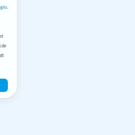
gio.
et
j de
dt