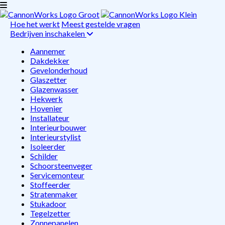
Hoe het werkt
Meest gestelde vragen
Bedrijven inschakelen
Aannemer
Dakdekker
Gevelonderhoud
Glaszetter
Glazenwasser
Hekwerk
Hovenier
Installateur
Interieurbouwer
Interieurstylist
Isoleerder
Schilder
Schoorsteenveger
Servicemonteur
Stoffeerder
Stratenmaker
Stukadoor
Tegelzetter
Zonnepanelen