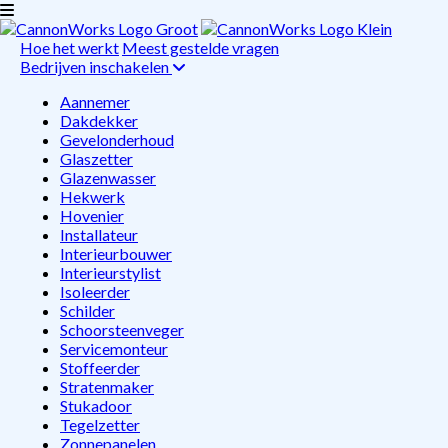
Hoe het werkt
Meest gestelde vragen
Bedrijven inschakelen
Aannemer
Dakdekker
Gevelonderhoud
Glaszetter
Glazenwasser
Hekwerk
Hovenier
Installateur
Interieurbouwer
Interieurstylist
Isoleerder
Schilder
Schoorsteenveger
Servicemonteur
Stoffeerder
Stratenmaker
Stukadoor
Tegelzetter
Zonnepanelen