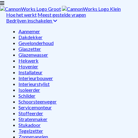
Hoe het werkt
Meest gestelde vragen
Bedrijven inschakelen
Aannemer
Dakdekker
Gevelonderhoud
Glaszetter
Glazenwasser
Hekwerk
Hovenier
Installateur
Interieurbouwer
Interieurstylist
Isoleerder
Schilder
Schoorsteenveger
Servicemonteur
Stoffeerder
Stratenmaker
Stukadoor
Tegelzetter
Zonnepanelen