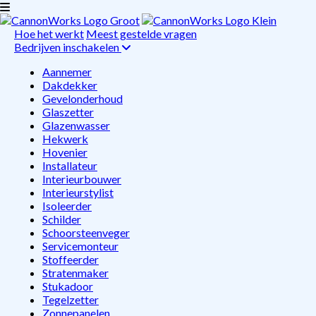
Hoe het werkt
Meest gestelde vragen
Bedrijven inschakelen
Aannemer
Dakdekker
Gevelonderhoud
Glaszetter
Glazenwasser
Hekwerk
Hovenier
Installateur
Interieurbouwer
Interieurstylist
Isoleerder
Schilder
Schoorsteenveger
Servicemonteur
Stoffeerder
Stratenmaker
Stukadoor
Tegelzetter
Zonnepanelen