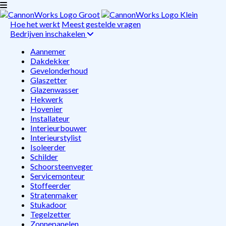
Hoe het werkt
Meest gestelde vragen
Bedrijven inschakelen
Aannemer
Dakdekker
Gevelonderhoud
Glaszetter
Glazenwasser
Hekwerk
Hovenier
Installateur
Interieurbouwer
Interieurstylist
Isoleerder
Schilder
Schoorsteenveger
Servicemonteur
Stoffeerder
Stratenmaker
Stukadoor
Tegelzetter
Zonnepanelen