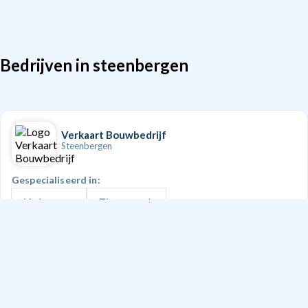
Bedrijven in steenbergen
Verkaart Bouwbedrijf
Steenbergen
Gespecialiseerd in:
Verbouwen
Timmerwerk
Puien, ramen en/of deuren
Pannendak
Serre, veranda of overkapping
+5
Doe een aanvraag