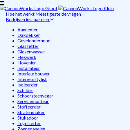
Hoe het werkt
Meest gestelde vragen
Bedrijven inschakelen
Aannemer
Dakdekker
Gevelonderhoud
Glaszetter
Glazenwasser
Hekwerk
Hovenier
Installateur
Interieurbouwer
Interieurstylist
Isoleerder
Schilder
Schoorsteenveger
Servicemonteur
Stoffeerder
Stratenmaker
Stukadoor
Tegelzetter
Zonnepanelen