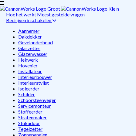
Hoe het werkt
Meest gestelde vragen
Bedrijven inschakelen
Aannemer
Dakdekker
Gevelonderhoud
Glaszetter
Glazenwasser
Hekwerk
Hovenier
Installateur
Interieurbouwer
Interieurstylist
Isoleerder
Schilder
Schoorsteenveger
Servicemonteur
Stoffeerder
Stratenmaker
Stukadoor
Tegelzetter
Zonnepanelen