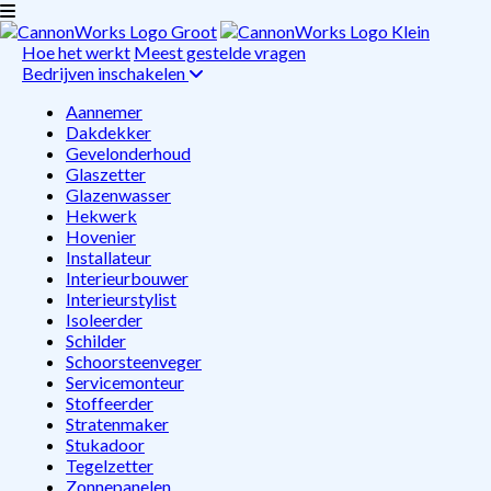
Hoe het werkt
Meest gestelde vragen
Bedrijven inschakelen
Aannemer
Dakdekker
Gevelonderhoud
Glaszetter
Glazenwasser
Hekwerk
Hovenier
Installateur
Interieurbouwer
Interieurstylist
Isoleerder
Schilder
Schoorsteenveger
Servicemonteur
Stoffeerder
Stratenmaker
Stukadoor
Tegelzetter
Zonnepanelen