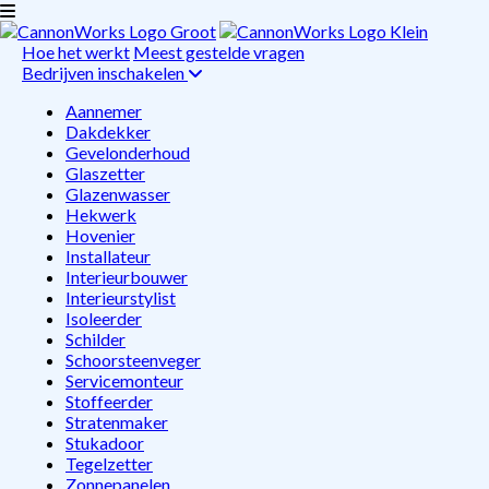
Hoe het werkt
Meest gestelde vragen
Bedrijven inschakelen
Aannemer
Dakdekker
Gevelonderhoud
Glaszetter
Glazenwasser
Hekwerk
Hovenier
Installateur
Interieurbouwer
Interieurstylist
Isoleerder
Schilder
Schoorsteenveger
Servicemonteur
Stoffeerder
Stratenmaker
Stukadoor
Tegelzetter
Zonnepanelen