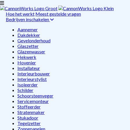
Hoe het werkt
Meest gestelde vragen
Bedrijven inschakelen
Aannemer
Dakdekker
Gevelonderhoud
Glaszetter
Glazenwasser
Hekwerk
Hovenier
Installateur
Interieurbouwer
Interieurstylist
Isoleerder
Schilder
Schoorsteenveger
Servicemonteur
Stoffeerder
Stratenmaker
Stukadoor
Tegelzetter
Zonnepanelen