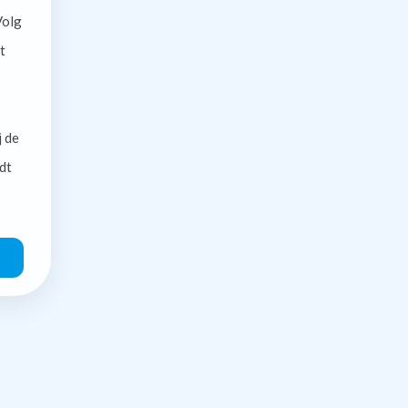
olg
t
j de
dt