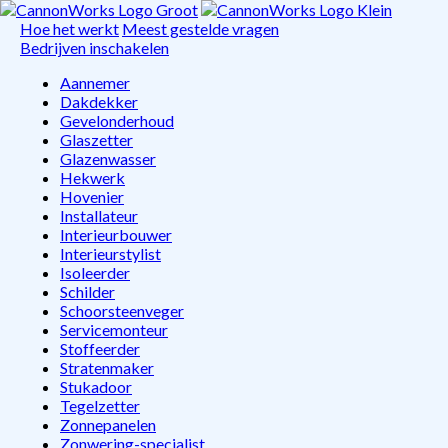
Hoe het werkt
Meest gestelde vragen
Bedrijven inschakelen
Aannemer
Dakdekker
Gevelonderhoud
Glaszetter
Glazenwasser
Hekwerk
Hovenier
Installateur
Interieurbouwer
Interieurstylist
Isoleerder
Schilder
Schoorsteenveger
Servicemonteur
Stoffeerder
Stratenmaker
Stukadoor
Tegelzetter
Zonnepanelen
Zonwering-specialist