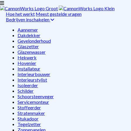
Hoe het werkt
Meest gestelde vragen
Bedrijven inschakelen
Aannemer
Dakdekker
Gevelonderhoud
Glaszetter
Glazenwasser
Hekwerk
Hovenier
Installateur
Interieurbouwer
Interieurstylist
Isoleerder
Schilder
Schoorsteenveger
Servicemonteur
Stoffeerder
Stratenmaker
Stukadoor
Tegelzetter
Zonnepanelen