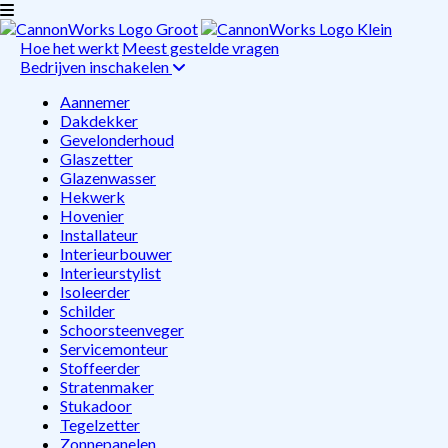
Hoe het werkt
Meest gestelde vragen
Bedrijven inschakelen
Aannemer
Dakdekker
Gevelonderhoud
Glaszetter
Glazenwasser
Hekwerk
Hovenier
Installateur
Interieurbouwer
Interieurstylist
Isoleerder
Schilder
Schoorsteenveger
Servicemonteur
Stoffeerder
Stratenmaker
Stukadoor
Tegelzetter
Zonnepanelen