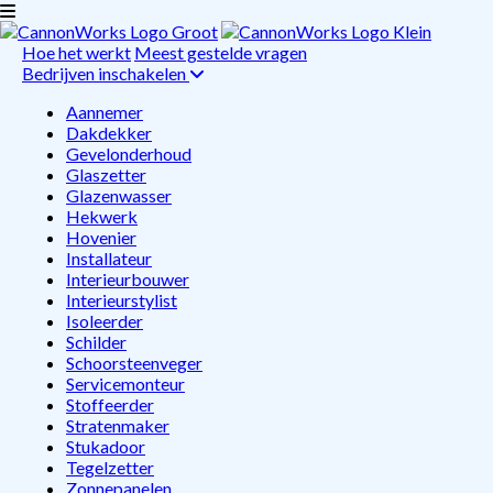
Hoe het werkt
Meest gestelde vragen
Bedrijven inschakelen
Aannemer
Dakdekker
Gevelonderhoud
Glaszetter
Glazenwasser
Hekwerk
Hovenier
Installateur
Interieurbouwer
Interieurstylist
Isoleerder
Schilder
Schoorsteenveger
Servicemonteur
Stoffeerder
Stratenmaker
Stukadoor
Tegelzetter
Zonnepanelen