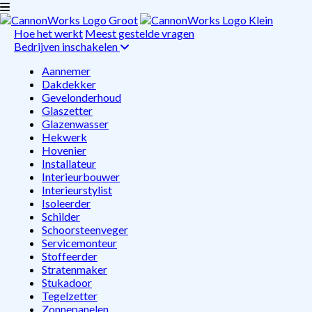
Hoe het werkt
Meest gestelde vragen
Bedrijven inschakelen
Aannemer
Dakdekker
Gevelonderhoud
Glaszetter
Glazenwasser
Hekwerk
Hovenier
Installateur
Interieurbouwer
Interieurstylist
Isoleerder
Schilder
Schoorsteenveger
Servicemonteur
Stoffeerder
Stratenmaker
Stukadoor
Tegelzetter
Zonnepanelen