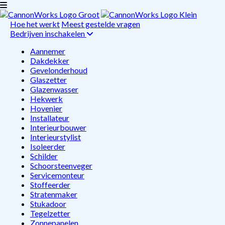
Hoe het werkt
Meest gestelde vragen
Bedrijven inschakelen
Aannemer
Dakdekker
Gevelonderhoud
Glaszetter
Glazenwasser
Hekwerk
Hovenier
Installateur
Interieurbouwer
Interieurstylist
Isoleerder
Schilder
Schoorsteenveger
Servicemonteur
Stoffeerder
Stratenmaker
Stukadoor
Tegelzetter
Zonnepanelen