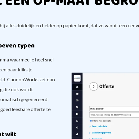
L EEN OP-MAAT BEGRO
ij alles duidelijk en helder op papier komt, dat zo vanuit een ee
hoeven typen
mma waarmee je heel snel
en paar kliks je
peld. CannonWorks zet dan
ng die ook wordt
tomatisch gegenereerd,
goed leesbare offerte te
t wilt