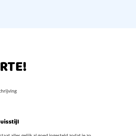
RTE!
chrijving
uisstijl
aat alles gelijk al goed ingesteld zodat je zo