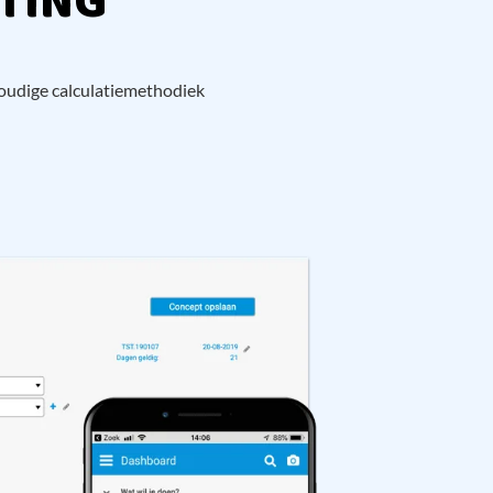
TING
nvoudige calculatiemethodiek