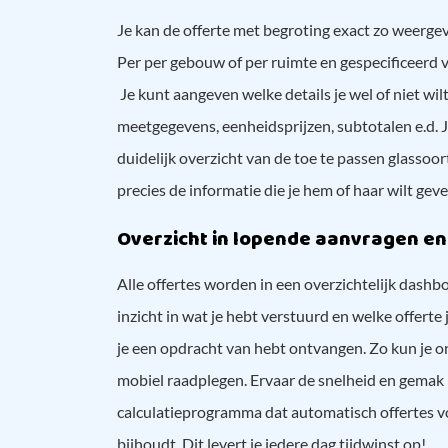
Je kan de offerte met begroting exact zo weergeven
Per per gebouw of per ruimte en gespecificeerd 
Je kunt aangeven welke details je wel of niet wil
meetgegevens, eenheidsprijzen, subtotalen e.d. 
duidelijk overzicht van de toe te passen glassoort
precies de informatie die je hem of haar wilt gev
Overzicht in lopende aanvragen en
Alle offertes worden in een overzichtelijk dashboa
inzicht in wat je hebt verstuurd en welke offert
je een opdracht van hebt ontvangen. Zo kun je 
mobiel raadplegen. Ervaar de snelheid en gemak 
calculatieprogramma dat automatisch offertes voo
bijhoudt. Dit levert je iedere dag tijdwinst op!