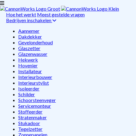
Hoe het werkt
Meest gestelde vragen
Bedrijven inschakelen
Aannemer
Dakdekker
Gevelonderhoud
Glaszetter
Glazenwasser
Hekwerk
Hovenier
Installateur
Interieurbouwer
Interieurstylist
Isoleerder
Schilder
Schoorsteenveger
Servicemonteur
Stoffeerder
Stratenmaker
Stukadoor
Tegelzetter
Zonnepanelen