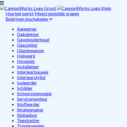
Hoe het werkt
Meest gestelde vragen
Bedrijven inschakelen
Aannemer
Dakdekker
Gevelonderhoud
Glaszetter
Glazenwasser
Hekwerk
Hovenier
Installateur
Interieurbouwer
Interieurstylist
Isoleerder
Schilder
Schoorsteenveger
Servicemonteur
Stoffeerder
Stratenmaker
Stukadoor
Tegelzetter
Zonnepanelen