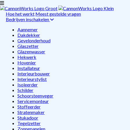
Hoe het werkt
Meest gestelde vragen
Bedrijven inschakelen
Aannemer
Dakdekker
Gevelonderhoud
Glaszetter
Glazenwasser
Hekwerk
Hovenier
Installateur
Interieurbouwer
Interieurstylist
Isoleerder
Schilder
Schoorsteenveger
Servicemonteur
Stoffeerder
Stratenmaker
Stukadoor
Tegelzetter
Zonnepanelen