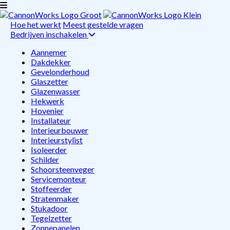
Hoe het werkt
Meest gestelde vragen
Bedrijven inschakelen
Aannemer
Dakdekker
Gevelonderhoud
Glaszetter
Glazenwasser
Hekwerk
Hovenier
Installateur
Interieurbouwer
Interieurstylist
Isoleerder
Schilder
Schoorsteenveger
Servicemonteur
Stoffeerder
Stratenmaker
Stukadoor
Tegelzetter
Zonnepanelen