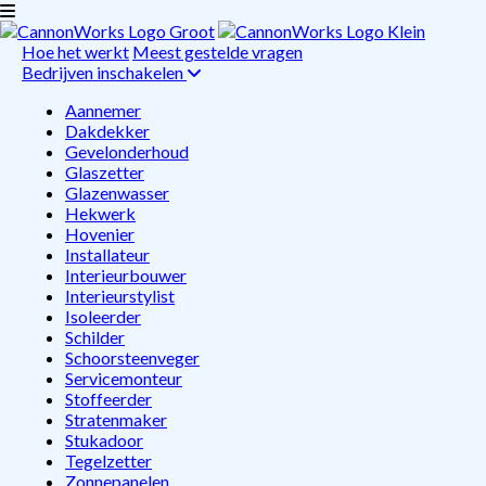
Hoe het werkt
Meest gestelde vragen
Bedrijven inschakelen
Aannemer
Dakdekker
Gevelonderhoud
Glaszetter
Glazenwasser
Hekwerk
Hovenier
Installateur
Interieurbouwer
Interieurstylist
Isoleerder
Schilder
Schoorsteenveger
Servicemonteur
Stoffeerder
Stratenmaker
Stukadoor
Tegelzetter
Zonnepanelen