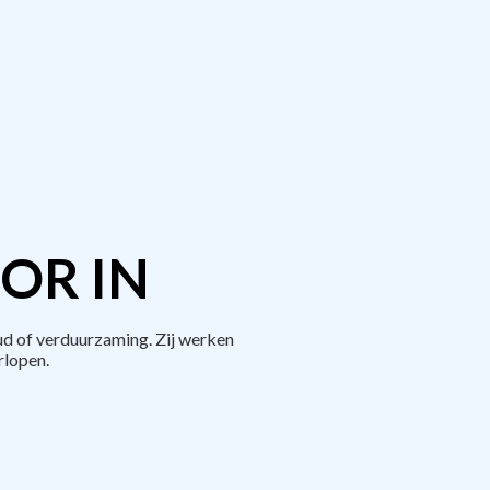
OR IN
d of verduurzaming. Zij werken
rlopen.