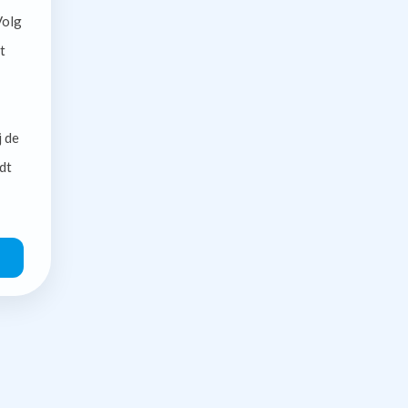
olg
t
j de
dt