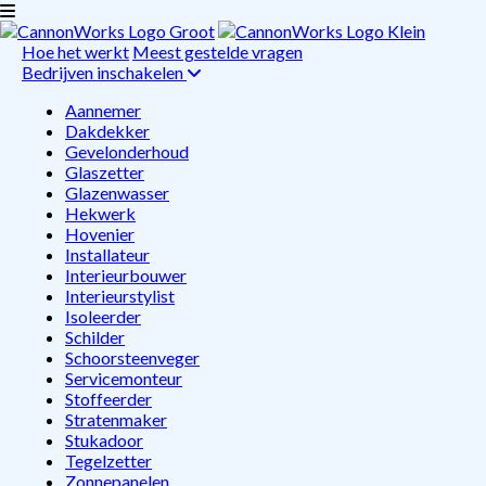
Hoe het werkt
Meest gestelde vragen
Bedrijven inschakelen
Aannemer
Dakdekker
Gevelonderhoud
Glaszetter
Glazenwasser
Hekwerk
Hovenier
Installateur
Interieurbouwer
Interieurstylist
Isoleerder
Schilder
Schoorsteenveger
Servicemonteur
Stoffeerder
Stratenmaker
Stukadoor
Tegelzetter
Zonnepanelen