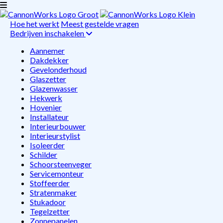
Hoe het werkt
Meest gestelde vragen
Bedrijven inschakelen
Aannemer
Dakdekker
Gevelonderhoud
Glaszetter
Glazenwasser
Hekwerk
Hovenier
Installateur
Interieurbouwer
Interieurstylist
Isoleerder
Schilder
Schoorsteenveger
Servicemonteur
Stoffeerder
Stratenmaker
Stukadoor
Tegelzetter
Zonnepanelen