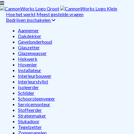
Hoe het werkt
Meest gestelde vragen
Bedrijven inschakelen
Aannemer
Dakdekker
Gevelonderhoud
Glaszetter
Glazenwasser
Hekwerk
Hovenier
Installateur
Interieurbouwer
Interieurstylist
Isoleerder
Schilder
Schoorsteenveger
Servicemonteur
Stoffeerder
Stratenmaker
Stukadoor
Tegelzetter
Zonnepanelen