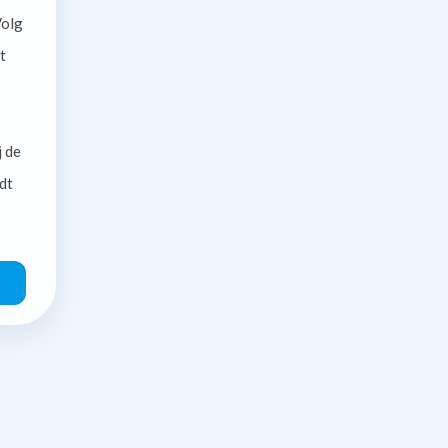
olg
t
j de
dt