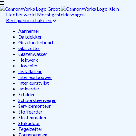
Hoe het werkt
Meest gestelde vragen
Bedrijven inschakelen
Aannemer
Dakdekker
Gevelonderhoud
Glaszetter
Glazenwasser
Hekwerk
Hovenier
Installateur
Interieurbouwer
Interieurstylist
Isoleerder
Schilder
Schoorsteenveger
Servicemonteur
Stoffeerder
Stratenmaker
Stukadoor
Tegelzetter
Zonnepanelen