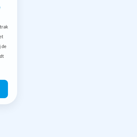
e
trak
et
j de
dt