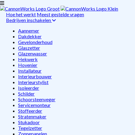
Hoe het werkt
Meest gestelde vragen
Bedrijven inschakelen
Aannemer
Dakdekker
Gevelonderhoud
Glaszetter
Glazenwasser
Hekwerk
Hovenier
Installateur
Interieurbouwer
Interieurstylist
Isoleerder
Schilder
Schoorsteenveger
Servicemonteur
Stoffeerder
Stratenmaker
Stukadoor
Tegelzetter
Zonnepanelen