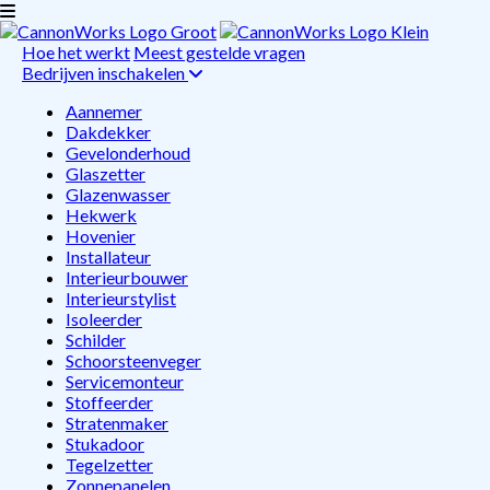
Hoe het werkt
Meest gestelde vragen
Bedrijven inschakelen
Aannemer
Dakdekker
Gevelonderhoud
Glaszetter
Glazenwasser
Hekwerk
Hovenier
Installateur
Interieurbouwer
Interieurstylist
Isoleerder
Schilder
Schoorsteenveger
Servicemonteur
Stoffeerder
Stratenmaker
Stukadoor
Tegelzetter
Zonnepanelen