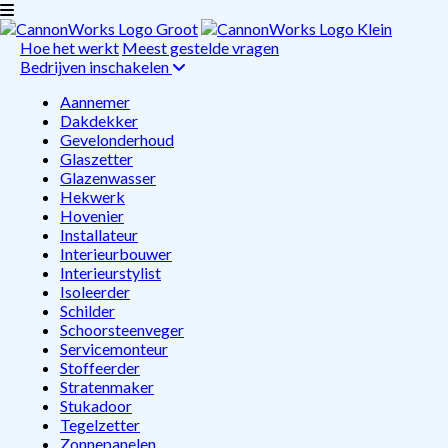
Hoe het werkt
Meest gestelde vragen
Bedrijven inschakelen
Aannemer
Dakdekker
Gevelonderhoud
Glaszetter
Glazenwasser
Hekwerk
Hovenier
Installateur
Interieurbouwer
Interieurstylist
Isoleerder
Schilder
Schoorsteenveger
Servicemonteur
Stoffeerder
Stratenmaker
Stukadoor
Tegelzetter
Zonnepanelen