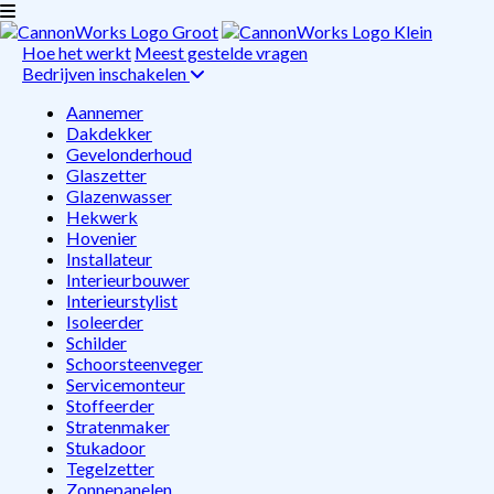
Hoe het werkt
Meest gestelde vragen
Bedrijven inschakelen
Aannemer
Dakdekker
Gevelonderhoud
Glaszetter
Glazenwasser
Hekwerk
Hovenier
Installateur
Interieurbouwer
Interieurstylist
Isoleerder
Schilder
Schoorsteenveger
Servicemonteur
Stoffeerder
Stratenmaker
Stukadoor
Tegelzetter
Zonnepanelen