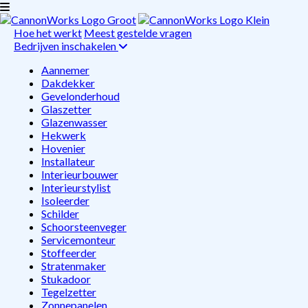
Hoe het werkt
Meest gestelde vragen
Bedrijven inschakelen
Aannemer
Dakdekker
Gevelonderhoud
Glaszetter
Glazenwasser
Hekwerk
Hovenier
Installateur
Interieurbouwer
Interieurstylist
Isoleerder
Schilder
Schoorsteenveger
Servicemonteur
Stoffeerder
Stratenmaker
Stukadoor
Tegelzetter
Zonnepanelen