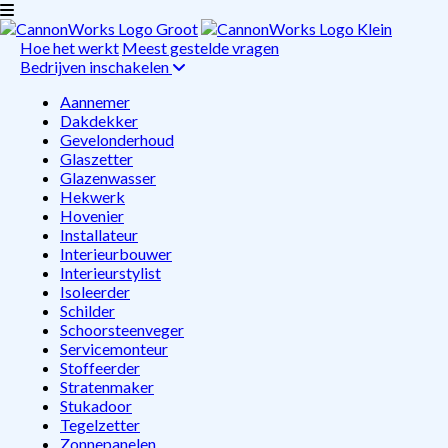
Hoe het werkt
Meest gestelde vragen
Bedrijven inschakelen
Aannemer
Dakdekker
Gevelonderhoud
Glaszetter
Glazenwasser
Hekwerk
Hovenier
Installateur
Interieurbouwer
Interieurstylist
Isoleerder
Schilder
Schoorsteenveger
Servicemonteur
Stoffeerder
Stratenmaker
Stukadoor
Tegelzetter
Zonnepanelen